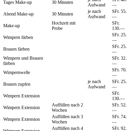
Tages Make-up
30 Minuten
Aufwand
—
je nach
SFr. 55.
Abend Make-up
30 Minuten
Aufwand
—
Hochzeit mit
SFr.
Make-up
Probe
130.—
SFr. 25.
Wimpern färben
—
SFr. 25.
Brauen färben
—
Wimpern und Brauen
SFr. 32.
färben
—
SFr. 70.
Wimpernwelle
—
je nach
SFr. 25.
Brauen zupfen
Aufwand
—
SFr.
Wimpern Extension
130.—
Auffüllen nach 2
SFr. 52.
Wimpern Extension
Wochen
—
Auffüllen nach 3
SFr. 74.
Wimpern Extension
Wochen
—
Auffüllen nach 4
SFr. 92.
Wimpern Extension