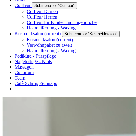
Coiffeur
Submenu for "Coiffeur"
Coiffeur Damen
Coiffeur Herren
Coiffeur für Kinder und Jugendliche
Haarentfernung - Waxing
Kosmetiksalon
(current)
Submenu for "Kosmetiksalon"
Kosmetiksalon
(current)
Verwöhnpaket zu zweit
Haarentfernung - Waxing
Pediküre - Fusspflege
Nagelpflege - Nails
Massagen
Collarium
Team
Cafê SchnippSchnapp