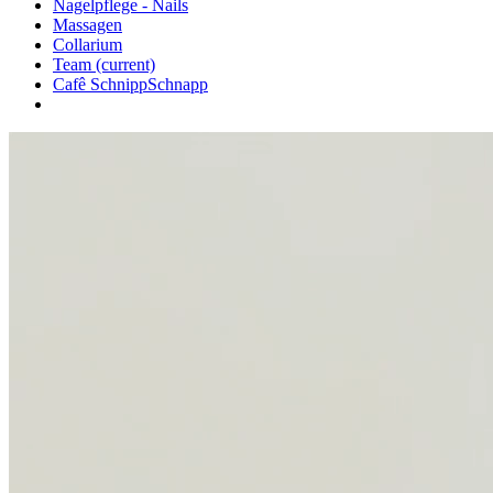
Nagelpflege - Nails
Massagen
Collarium
Team
(current)
Cafê SchnippSchnapp